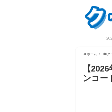
2
ホーム
ク
【20
ンコー