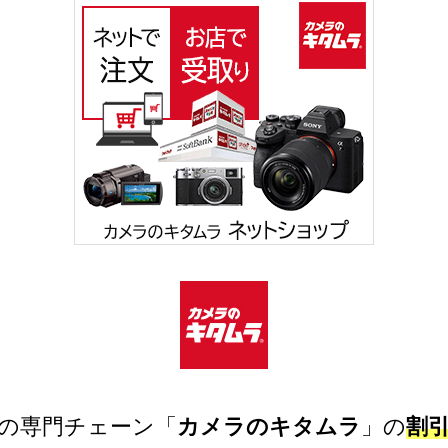
0店の専門チェーン「
カメラのキタムラ
」の
割